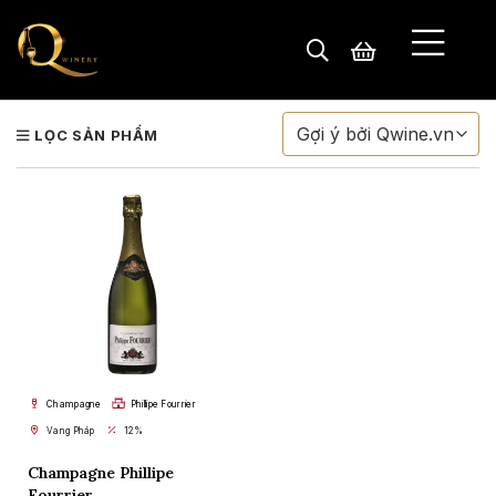
LỌC SẢN PHẨM
TRANG CHỦ
RƯỢU VANG
PHA LÊ
NHÀ SẢN XUẤT
Champagne
Phillipe Fourrier
Vang Pháp
12%
QUÀ TẶNG
Champagne Phillipe
Fourrier