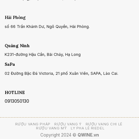
Hải Phòng
số 66 Trần Khánh Dư, Ngô Quyền, Hải Phòng.
Quảng Ninh
K231-đường Hậu Cần, Bãi Cháy, Hạ Long
SaPa
02 Đường Bậc Đá Victoria, 21 phố Xuân Viên, SAPA, Lào Cai.
HOTLINE
0913050130
RƯỢU VANG PHÁP
RƯỢU VANG Ý
RƯỢU VANG CHI LÊ
RƯỢU VANG MỸ
LY PHA LÊ RIEDEL
Copyright 2024 ©
QWINE.vn