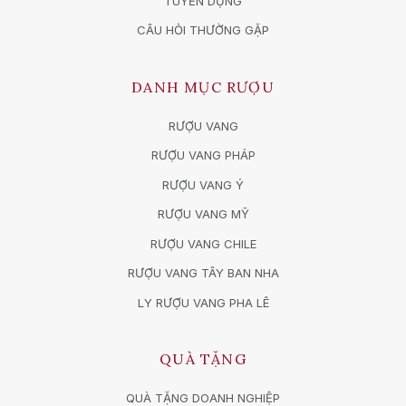
TUYỂN DỤNG
CÂU HỎI THƯỜNG GẶP
DANH MỤC RƯỢU
RƯỢU VANG
RƯỢU VANG PHÁP
RƯỢU VANG Ý
RƯỢU VANG MỸ
RƯỢU VANG CHILE
RƯỢU VANG TÂY BAN NHA
LY RƯỢU VANG PHA LÊ
QUÀ TẶNG
QUÀ TẶNG DOANH NGHIỆP