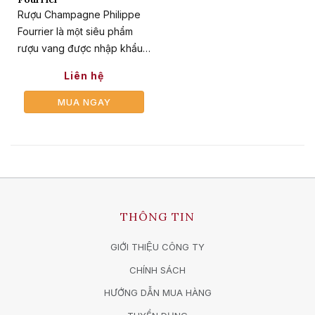
Rượu Champagne Philippe
KHUYẾN MẠI
Fourrier là một siêu phẩm
rượu vang được nhập khẩu
KIẾN THỨC
và phân phối trực tiếp tại thị
Liên hệ
trường Việt Nam bởi Qwinery
được các chuyên gia và
MUA NGAY
LIÊN HỆ
người tiêu dùng đánh giá
cao.
THÔNG TIN
GIỚI THIỆU CÔNG TY
CHÍNH SÁCH
HƯỚNG DẪN MUA HÀNG